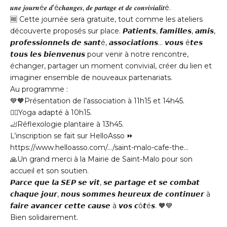
𝒖𝒏𝒆 𝒋𝒐𝒖𝒓𝒏é𝒆 𝒅’é𝒄𝒉𝒂𝒏𝒈𝒆𝒔, 𝒅𝒆 𝒑𝒂𝒓𝒕𝒂𝒈𝒆 𝒆𝒕 𝒅𝒆 𝒄𝒐𝒏𝒗𝒊𝒗𝒊𝒂𝒍𝒊𝒕é.
🆓 Cette journée sera gratuite, tout comme les ateliers
découverte proposés sur place. 𝙋𝙖𝙩𝙞𝙚𝙣𝙩𝙨, 𝙛𝙖𝙢𝙞𝙡𝙡𝙚𝙨, 𝙖𝙢𝙞𝙨,
𝙥𝙧𝙤𝙛𝙚𝙨𝙨𝙞𝙤𝙣𝙣𝙚𝙡𝙨 𝙙𝙚 𝙨𝙖𝙣𝙩é, 𝙖𝙨𝙨𝙤𝙘𝙞𝙖𝙩𝙞𝙤𝙣𝙨… 𝙫𝙤𝙪𝙨 ê𝙩𝙚𝙨
𝙩𝙤𝙪𝙨 𝙡𝙚𝙨 𝙗𝙞𝙚𝙣𝙫𝙚𝙣𝙪𝙨 pour venir à notre rencontre,
échanger, partager un moment convivial, créer du lien et
imaginer ensemble de nouveaux partenariats.
Au programme :
💙🧡Présentation de l’association à 11h15 et 14h45.
🧘‍♀️Yoga adapté à 10h15.
🦶Réflexologie plantaire à 13h45.
L’inscription se fait sur HelloAsso ⏩️
https://www.helloasso.com/…/saint-malo-cafe-the…
🙏Un grand merci à la Mairie de Saint-Malo pour son
accueil et son soutien.
𝙋𝙖𝙧𝙘𝙚 𝙦𝙪𝙚 𝙡𝙖 𝙎𝙀𝙋 𝙨𝙚 𝙫𝙞𝙩, 𝙨𝙚 𝙥𝙖𝙧𝙩𝙖𝙜𝙚 𝙚𝙩 𝙨𝙚 𝙘𝙤𝙢𝙗𝙖𝙩
𝙘𝙝𝙖𝙦𝙪𝙚 𝙟𝙤𝙪𝙧, 𝙣𝙤𝙪𝙨 𝙨𝙤𝙢𝙢𝙚𝙨 𝙝𝙚𝙪𝙧𝙚𝙪𝙭 𝙙𝙚 𝙘𝙤𝙣𝙩𝙞𝙣𝙪𝙚𝙧 à
𝙛𝙖𝙞𝙧𝙚 𝙖𝙫𝙖𝙣𝙘𝙚𝙧 𝙘𝙚𝙩𝙩𝙚 𝙘𝙖𝙪𝙨𝙚 à 𝙫𝙤𝙨 𝙘ô𝙩é𝙨. 🧡💙
Bien solidairement.