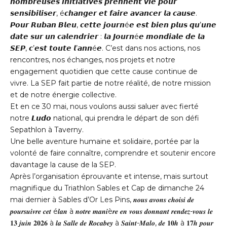
𝙣𝙤𝙢𝙗𝙧𝙚𝙪𝙨𝙚𝙨 𝙞𝙣𝙞𝙩𝙞𝙖𝙩𝙞𝙫𝙚𝙨 𝙥𝙧𝙚𝙣𝙣𝙚𝙣𝙩 𝙫𝙞𝙚 𝙥𝙤𝙪𝙧
𝙨𝙚𝙣𝙨𝙞𝙗𝙞𝙡𝙞𝙨𝙚𝙧, é𝙘𝙝𝙖𝙣𝙜𝙚𝙧 𝙚𝙩 𝙛𝙖𝙞𝙧𝙚 𝙖𝙫𝙖𝙣𝙘𝙚𝙧 𝙡𝙖 𝙘𝙖𝙪𝙨𝙚.
𝙋𝙤𝙪𝙧 𝙍𝙪𝙗𝙖𝙣 𝘽𝙡𝙚𝙪, 𝙘𝙚𝙩𝙩𝙚 𝙟𝙤𝙪𝙧𝙣é𝙚 𝙚𝙨𝙩 𝙗𝙞𝙚𝙣 𝙥𝙡𝙪𝙨 𝙦𝙪’𝙪𝙣𝙚
𝙙𝙖𝙩𝙚 𝙨𝙪𝙧 𝙪𝙣 𝙘𝙖𝙡𝙚𝙣𝙙𝙧𝙞𝙚𝙧 : 𝙡𝙖 𝙅𝙤𝙪𝙧𝙣é𝙚 𝙢𝙤𝙣𝙙𝙞𝙖𝙡𝙚 𝙙𝙚 𝙡𝙖
𝙎𝙀𝙋, 𝙘’𝙚𝙨𝙩 𝙩𝙤𝙪𝙩𝙚 𝙡’𝙖𝙣𝙣é𝙚. C’est dans nos actions, nos
rencontres, nos échanges, nos projets et notre
engagement quotidien que cette cause continue de
vivre. La SEP fait partie de notre réalité, de notre mission
et de notre énergie collective.
Et en ce 30 mai, nous voulons aussi saluer avec fierté
notre 𝙇𝙪𝙙𝙤 national, qui prendra le départ de son défi
Sepathlon à Taverny.
Une belle aventure humaine et solidaire, portée par la
volonté de faire connaître, comprendre et soutenir encore
davantage la cause de la SEP.
Après l’organisation éprouvante et intense, mais surtout
magnifique du Triathlon Sables et Cap de dimanche 24
mai dernier à Sables d’Or Les Pins, 𝒏𝒐𝒖𝒔 𝒂𝒗𝒐𝒏𝒔 𝒄𝒉𝒐𝒊𝒔𝒊 𝒅𝒆
𝒑𝒐𝒖𝒓𝒔𝒖𝒊𝒗𝒓𝒆 𝒄𝒆𝒕 é𝒍𝒂𝒏 à 𝒏𝒐𝒕𝒓𝒆 𝒎𝒂𝒏𝒊è𝒓𝒆 𝒆𝒏 𝒗𝒐𝒖𝒔 𝒅𝒐𝒏𝒏𝒂𝒏𝒕 𝒓𝒆𝒏𝒅𝒆𝒛-𝒗𝒐𝒖𝒔 𝒍𝒆
𝟏𝟑 𝒋𝒖𝒊𝒏 𝟐𝟎𝟐𝟔 à 𝒍𝒂 𝑺𝒂𝒍𝒍𝒆 𝒅𝒆 𝑹𝒐𝒄𝒂𝒃𝒆𝒚 à 𝑺𝒂𝒊𝒏𝒕-𝑴𝒂𝒍𝒐, 𝒅𝒆 𝟏𝟎𝒉 à 𝟏𝟕𝒉 𝒑𝒐𝒖𝒓