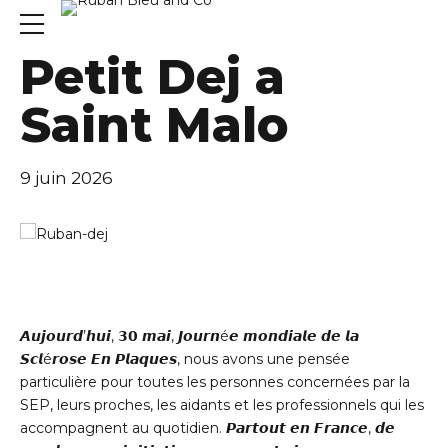
ÉVÉNEMENTS
Petit Dej a
Saint Malo
9 juin 2026
𝘼𝙪𝙟𝙤𝙪𝙧𝙙’𝙝𝙪𝙞, 𝟯𝟬 𝙢𝙖𝙞, 𝙅𝙤𝙪𝙧𝙣é𝙚 𝙢𝙤𝙣𝙙𝙞𝙖𝙡𝙚 𝙙𝙚 𝙡𝙖
𝙎𝙘𝙡é𝙧𝙤𝙨𝙚 𝙀𝙣 𝙋𝙡𝙖𝙦𝙪𝙚𝙨, nous avons une pensée
particulière pour toutes les personnes concernées par la
SEP, leurs proches, les aidants et les professionnels qui les
accompagnent au quotidien. 𝙋𝙖𝙧𝙩𝙤𝙪𝙩 𝙚𝙣 𝙁𝙧𝙖𝙣𝙘𝙚, 𝙙𝙚