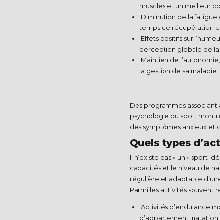
muscles et un meilleur conf
Diminution de la fatigue 
temps de récupération et 
Effets positifs sur l’hume
perception globale de la 
Maintien de l’autonomie, 
la gestion de sa maladie.​
Des programmes associant 
psychologie du sport montre
des symptômes anxieux et dép
Quels types d’acti
Il n’existe pas « un » sport id
capacités et le niveau de han
régulière et adaptable d’une 
Parmi les activités souvent
Activités d’endurance m
d’appartement, natation,