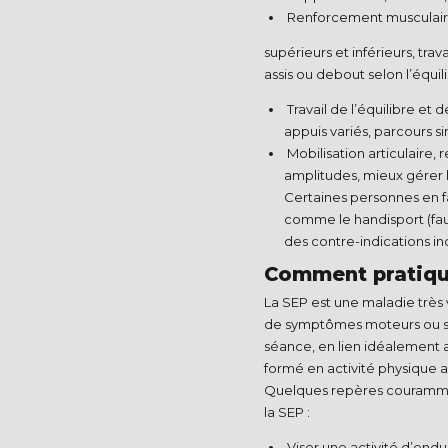
Renforcement musculaire
supérieurs et inférieurs, trav
assis ou debout selon l’équili
Travail de l’équilibre et 
appuis variés, parcours si
Mobilisation articulaire, r
amplitudes, mieux gérer le
Certaines personnes en fa
comme le handisport (faut
des contre-indications ind
Comment pratique
La SEP est une maladie très 
de symptômes moteurs ou sen
séance, en lien idéalement 
formé en activité physique a
Quelques repères courammen
la SEP :
Viser une activité d’endu