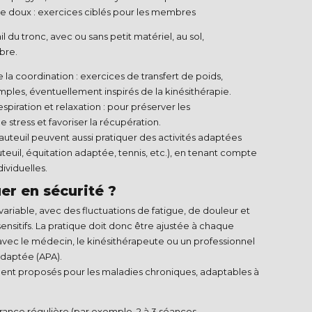
 doux : exercices ciblés pour les membres
ail du tronc, avec ou sans petit matériel, au sol,
bre.​
de la coordination : exercices de transfert de poids,
mples, éventuellement inspirés de la kinésithérapie.​
espiration et relaxation : pour préserver les
 stress et favoriser la récupération.​
uteuil peuvent aussi pratiquer des activités adaptées
euil, équitation adaptée, tennis, etc.), en tenant compte
ividuelles.​
r en sécurité ?
variable, avec des fluctuations de fatigue, de douleur et
sitifs. La pratique doit donc être ajustée à chaque
avec le médecin, le kinésithérapeute ou un professionnel
daptée (APA).​
t proposés pour les maladies chroniques, adaptables à
rance régulière (par exemple, 2 à 3 séances