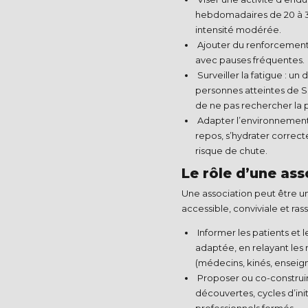
hebdomadaires de 20 à 30
intensité modérée.​
Ajouter du renforcement m
avec pauses fréquentes.
Surveiller la fatigue : un
personnes atteintes de S
de ne pas rechercher la 
Adapter l’environnement :
repos, s’hydrater correct
risque de chute.​
Le rôle d’une as
Une association peut être un
accessible, conviviale et rassu
Informer les patients et l
adaptée, en relayant les 
(médecins, kinés, enseigna
Proposer ou co-construir
découvertes, cycles d’init