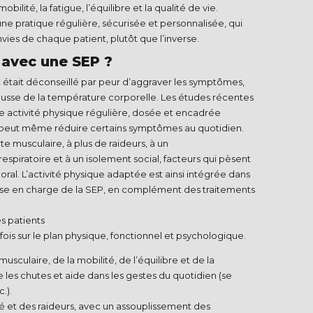
ilité, la fatigue, l’équilibre et la qualité de vie.
une pratique régulière, sécurisée et personnalisée, qui
ies de chaque patient, plutôt que l’inverse.​
avec une SEP ?
 était déconseillé par peur d’aggraver les symptômes,
usse de la température corporelle. Les études récentes
e activité physique régulière, dosée et encadrée
 peut même réduire certains symptômes au quotidien.​
te musculaire, à plus de raideurs, à un
piratoire et à un isolement social, facteurs qui pèsent
oral. L’activité physique adaptée est ainsi intégrée dans
se en charge de la SEP, en complément des traitements
s patients
 fois sur le plan physique, fonctionnel et psychologique.
usculaire, de la mobilité, de l’équilibre et de la
e les chutes et aide dans les gestes du quotidien (se
).​
é et des raideurs, avec un assouplissement des