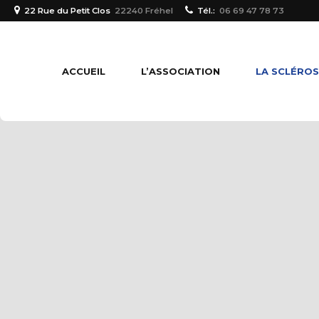
22 Rue du Petit Clos
22240 Fréhel
Tél.:
06 69 47 78 73
ACCUEIL
L’ASSOCIATION
LA SCLÉROS