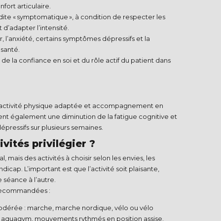
ort articulaire.​
dite « symptomatique », à condition de respecter les
d’adapter l’intensité.​
ur, l’anxiété, certains symptômes dépressifs et la
santé.​
de la confiance en soi et du rôle actif du patient dans
activité physique adaptée et accompagnement en
nt également une diminution de la fatigue cognitive et
ressifs sur plusieurs semaines.​
vités privilégier ?
éal, mais des activités à choisir selon les envies, les
dicap. L’important est que l’activité soit plaisante,
séance à l’autre.​
 recommandées :
odérée : marche, marche nordique, vélo ou vélo
 aquagym, mouvements rythmés en position assise.​