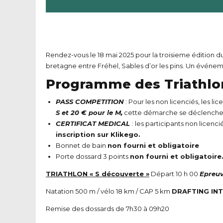
Rendez-vous le 18 mai 2025 pour la troisieme édition du
bretagne entre Fréhel, Sables d’or les pins. Un événemen
Programme des Triathlon
PASS COMPETITION
: Pour les non licenciés, les l
S et 20 € pour le M,
cette démarche se déclenchera
CERTIFICAT MEDICAL
: les participants non licencié
inscription sur Klikego.
Bonnet de bain
non fourni et obligatoire
Porte dossard 3 points
non fourni et obligatoire
TRIATHLON « S découverte »
Départ 10 h 00
Epreuv
Natation 500 m / vélo 18 km / CAP 5 km
DRAFTING IN
Remise des dossards de 7h30 à 09h20