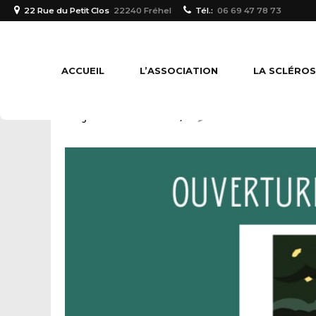
22 Rue du Petit Clos
22240 Fréhel
Tél.:
06 69 47 78 73
ÉVÉNEMENTS
Triathlon
ACCUEIL
L’ASSOCIATION
LA SCLÉROS
16 janvier 2025
1