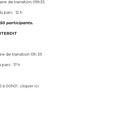
aire de transition 09h35
u parc : 12 h
350 participants.
NTERDIT
re de transition 13h 35
parc : 17 h
25 à 00h01 :
cliquer ici